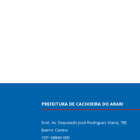
PREFEITURA DE CACHOEIRA DO ARARI
End.: Av. Deputado José Rodrigues Viana, 785
Bairro: Centro
CEP: 68840-000