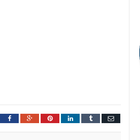
tter
Facebook
Google+
Pinterest
LinkedIn
Tumblr
Email