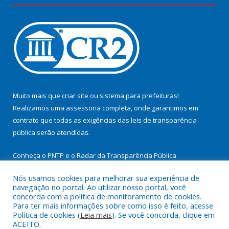
Muito mais que
criar site
ou
sistema para prefeituras
!
Realizamos uma
assessoria
completa, onde garantimos em
contrato que todas as exigências das
leis de transparência
pública
serão atendidas.
Conheça o
PNTP
e o
Radar da Transparência Pública
Nós usamos cookies para melhorar sua experiência de
navegação no portal. Ao utilizar nosso portal, você
concorda com a política de monitoramento de cookies.
Para ter mais informações sobre como isso é feito, acesse
Todos os direitos reservados a Prefeitura Municipal de
Política de cookies (
Leia mais
). Se você concorda, clique em
Cachoeira do Arari.
ACEITO.