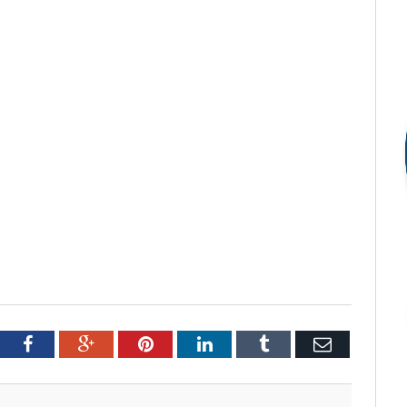
tter
Facebook
Google+
Pinterest
LinkedIn
Tumblr
Email