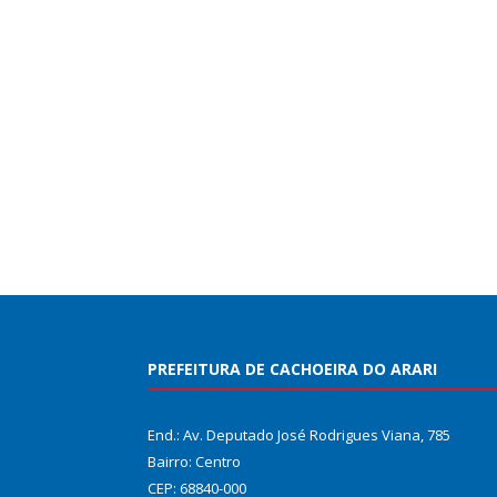
PREFEITURA DE CACHOEIRA DO ARARI
End.: Av. Deputado José Rodrigues Viana, 785
Bairro: Centro
CEP: 68840-000