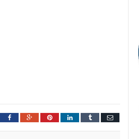
tter
Facebook
Google+
Pinterest
LinkedIn
Tumblr
Email