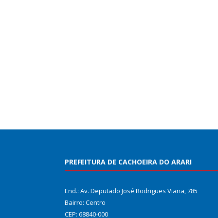
PREFEITURA DE CACHOEIRA DO ARARI
End.: Av. Deputado José Rodrigues Viana, 785
Bairro: Centro
CEP: 68840-000