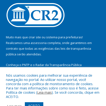
Muito mais que
criar site
ou
sistema para prefeituras
!
Realizamos uma
assessoria
completa, onde garantimos em
contrato que todas as exigências das
leis de transparência
pública
serão atendidas.
Conheça o
PNTP
e o
Radar da Transparência Pública
Nós usamos cookies para melhorar sua experiência de
navegação no portal. Ao utilizar nosso portal, você
concorda com a política de monitoramento de cookies.
Para ter mais informações sobre como isso é feito, acesse
Todos os direitos reservados a Prefeitura Municipal de
Política de cookies (
Leia mais
). Se você concorda, clique em
Cachoeira do Arari.
ACEITO.
Mapa do Site
Acessar Área Administrativa
ACEITO
Leia mais