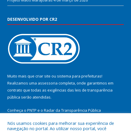
Projeto Mãos Marajoaras
4 de março de 2026
DESENVOLVIDO POR CR2
Muito mais que
criar site
ou
sistema para prefeituras
!
Realizamos uma
assessoria
completa, onde garantimos em
contrato que todas as exigências das
leis de transparência
pública
serão atendidas.
Conheça o
PNTP
e o
Radar da Transparência Pública
Nós usamos cookies para melhorar sua experiência de
navegação no portal. Ao utilizar nosso portal, você