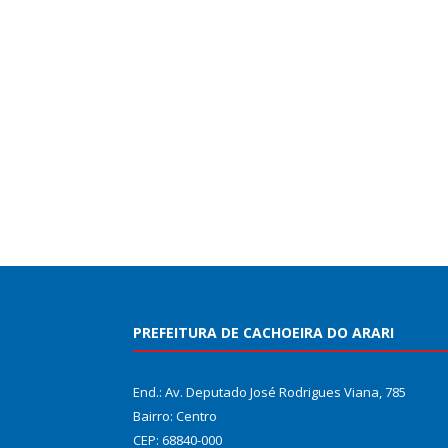
PREFEITURA DE CACHOEIRA DO ARARI
End.: Av. Deputado José Rodrigues Viana, 785
Bairro: Centro
CEP: 68840-000