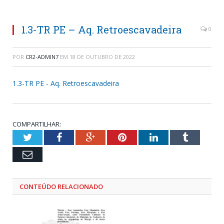
1.3-TR PE – Aq. Retroescavadeira
0
POR
CR2-ADMIN7
EM
18 DE OUTUBRO DE 2022
1.3-TR PE - Aq. Retroescavadeira
COMPARTILHAR:
Twitter
Facebook
Google+
Pinterest
LinkedIn
Tumblr
Email
CONTEÚDO RELACIONADO