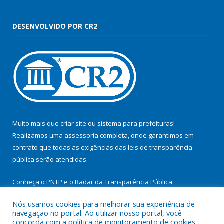
DESENVOLVIDO POR CR2
Muito mais que
criar site
ou
sistema para prefeituras
!
Realizamos uma
assessoria
completa, onde garantimos em
contrato que todas as exigências das
leis de transparência
pública
serão atendidas.
Conheça o
PNTP
e o
Radar da Transparência Pública
Nós usamos cookies para melhorar sua experiência de
navegação no portal. Ao utilizar nosso portal, você
concorda com a política de monitoramento de cookies.