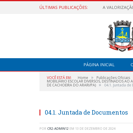
ÚLTIMAS PUBLICAÇÕES:
A VALORIZAÇÃ
PÁGINA INICIAL
O
»
VOCÊ ESTÁ EM:
Home
Publicações Oficiais
MOBILIÁRIO ESCOLAR DIVERSOS, DESTINADOS AO 
»
DE CACHOEIRA DO ARARI/PA)
04.1. Juntada d
04.1. Juntada de Documentos
POR
CR2-ADMIN12
EM
13 DE DEZEMBRO DE 2024