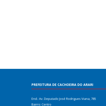
PREFEITURA DE CACHOEIRA DO ARARI
End.: Av. Deputado José Rodrigues Viana, 785
Bairro: Centro