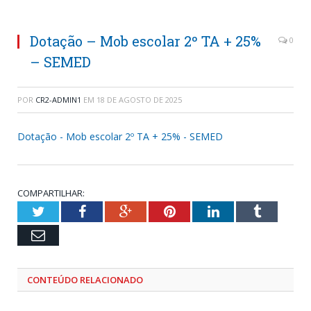
Dotação – Mob escolar 2º TA + 25%
0
– SEMED
POR
CR2-ADMIN1
EM
18 DE AGOSTO DE 2025
Dotação - Mob escolar 2º TA + 25% - SEMED
COMPARTILHAR:
Twitter
Facebook
Google+
Pinterest
LinkedIn
Tumblr
Email
CONTEÚDO RELACIONADO