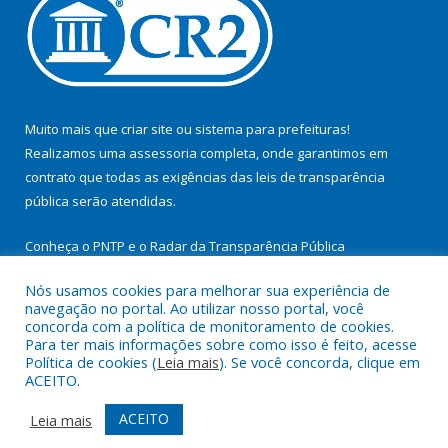
Muito mais que
criar site
ou
sistema para prefeituras
!
Realizamos uma
assessoria
completa, onde garantimos em
contrato que todas as exigências das
leis de transparência
pública
serão atendidas.
Conheça o
PNTP
e o
Radar da Transparência Pública
Nós usamos cookies para melhorar sua experiência de
navegação no portal. Ao utilizar nosso portal, você
concorda com a política de monitoramento de cookies.
Para ter mais informações sobre como isso é feito, acesse
Todos os direitos reservados a Prefeitura Municipal de
Política de cookies (
Leia mais
). Se você concorda, clique em
Cachoeira do Arari.
ACEITO.
Mapa do Site
Acessar Área Administrativa
ACEITO
Leia mais
Acessar Webmail