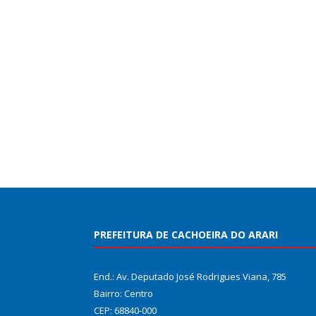
PREFEITURA DE CACHOEIRA DO ARARI
End.: Av. Deputado José Rodrigues Viana, 785
Bairro: Centro
CEP: 68840-000