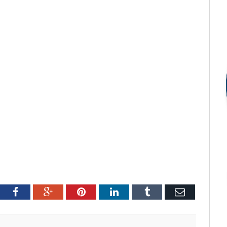
tter
Facebook
Google+
Pinterest
LinkedIn
Tumblr
Email