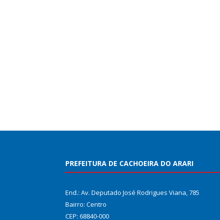
PREFEITURA DE CACHOEIRA DO ARARI
End.: Av. Deputado José Rodrigues Viana, 785
Bairro: Centro
CEP: 68840-000