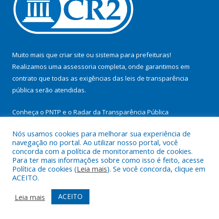
Muito mais que
criar site
ou
sistema para prefeituras
!
Realizamos uma
assessoria
completa, onde garantimos em
contrato que todas as exigências das
leis de transparência
pública
serão atendidas.
Conheça o
PNTP
e o
Radar da Transparência Pública
Nós usamos cookies para melhorar sua experiência de
navegação no portal. Ao utilizar nosso portal, você
concorda com a política de monitoramento de cookies.
Para ter mais informações sobre como isso é feito, acesse
Todos os direitos reservados a Prefeitura Municipal de
Política de cookies (
Leia mais
). Se você concorda, clique em
Cachoeira do Arari.
ACEITO.
Mapa do Site
Acessar Área Administrativa
ACEITO
Leia mais
Acessar Webmail