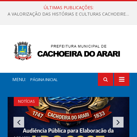
ÚLTIMAS PUBLICAÇÕES:
A VALORIZAÇÃO DAS HISTÓRIAS E CULTURAS CACHOEIRENSES
MENU:
PÁGINA INICIAL
NOTÍCIAS
A VALORIZAÇÃO DAS HISTÓRIAS E
Prefeitura entrega certificados e máquinas