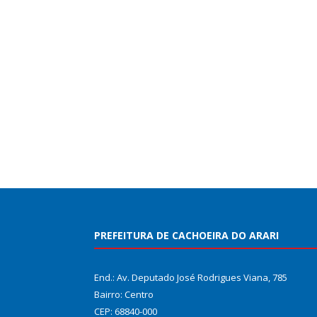
PREFEITURA DE CACHOEIRA DO ARARI
End.: Av. Deputado José Rodrigues Viana, 785
Bairro: Centro
CEP: 68840-000