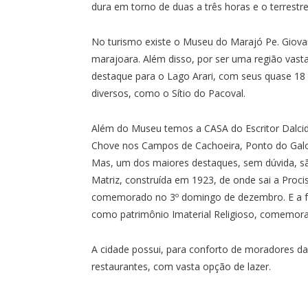
dura em torno de duas a três horas e o terrestr
No turismo existe o Museu do Marajó Pe. Giovan
marajoara. Além disso, por ser uma região vast
destaque para o Lago Arari, com seus quase 18 
diversos, como o Sítio do Pacoval.
Além do Museu temos a CASA do Escritor Dalcidio
Chove nos Campos de Cachoeira, Ponto do Galo,
Mas, um dos maiores destaques, sem dúvida, são
Matriz, construída em 1923, de onde sai a Proc
comemorado no 3º domingo de dezembro. E a fe
como patrimônio Imaterial Religioso, comemorad
A cidade possui, para conforto de moradores da re
restaurantes, com vasta opção de lazer.