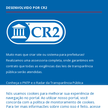
DESENVOLVIDO POR CR2
Muito mais que
criar site
ou
sistema para prefeituras
!
Realizamos uma
assessoria
completa, onde garantimos em
contrato que todas as exigências das
leis de transparência
pública
serão atendidas.
Conheça o
PNTP
e o
Radar da Transparência Pública
Nós usamos cookies para melhorar sua experiência de
navegação no portal. Ao utilizar nosso portal, você
concorda com a política de monitoramento de cookies.
Para ter mais informações sobre como isso é feito, acesse
Todos os direitos reservados a Prefeitura Municipal de