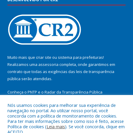
Muito mais que
criar site
ou
sistema para prefeituras
!
Realizamos uma
assessoria
completa, onde garantimos em
contrato que todas as exigências das
leis de transparência
pública
serão atendidas.
Conheça o
PNTP
e o
Radar da Transparência Pública
Nós usamos cookies para melhorar sua experiência de
navegação no portal. Ao utilizar nosso portal, você
concorda com a política de monitoramento de cookies.
Para ter mais informações sobre como isso é feito, acesse
Todos os direitos reservados a Prefeitura Municipal de
Política de cookies (
Leia mais
). Se você concorda, clique em
Cachoeira do Arari.
ACEITO.