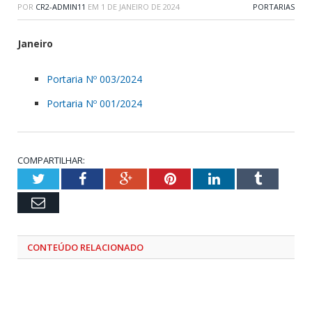
POR
CR2-ADMIN11
EM
1 DE JANEIRO DE 2024
PORTARIAS
Janeiro
Portaria Nº 003/2024
Portaria Nº 001/2024
COMPARTILHAR:
Twitter
Facebook
Google+
Pinterest
LinkedIn
Tumblr
Email
CONTEÚDO RELACIONADO