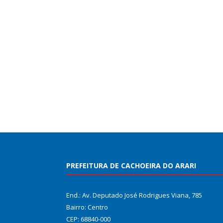
PREFEITURA DE CACHOEIRA DO ARARI
End.: Av. Deputado José Rodrigues Viana, 785
Bairro: Centro
CEP: 68840-000