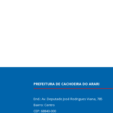
PREFEITURA DE CACHOEIRA DO ARARI
End.: Av. Deputado José Rodrigues Viana, 785
Bairro: Centro
CEP: 68840-000