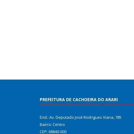
PREFEITURA DE CACHOEIRA DO ARARI
End.: Av. Deputado José Rodrigues Viana, 785
Bairro: Centro
CEP: 68840-000