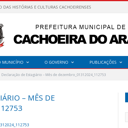
O DAS HISTÓRIAS E CULTURAS CACHOEIRENSES
 MUNICÍPIO
O GOVERNO
PUBLICAÇÕES
Declaração de Estagiário – Mês de dezembro_01312024_112753
ÁRIO – MÊS DE
12753
01312024_112753