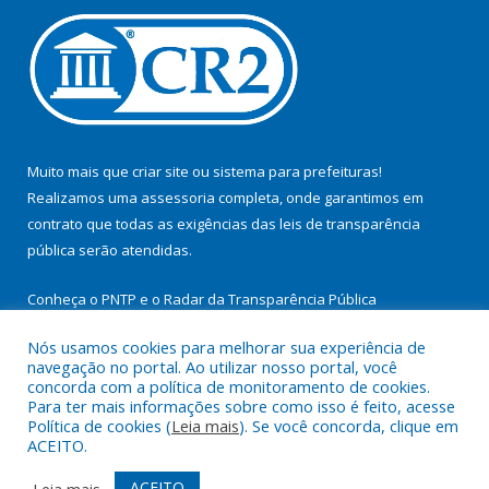
Muito mais que
criar site
ou
sistema para prefeituras
!
Realizamos uma
assessoria
completa, onde garantimos em
contrato que todas as exigências das
leis de transparência
pública
serão atendidas.
Conheça o
PNTP
e o
Radar da Transparência Pública
Nós usamos cookies para melhorar sua experiência de
navegação no portal. Ao utilizar nosso portal, você
concorda com a política de monitoramento de cookies.
Para ter mais informações sobre como isso é feito, acesse
Todos os direitos reservados a Prefeitura Municipal de
Política de cookies (
Leia mais
). Se você concorda, clique em
Cachoeira do Arari.
ACEITO.
Mapa do Site
Acessar Área Administrativa
ACEITO
Leia mais