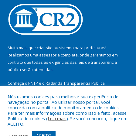
Muito mais que
criar site
ou
sistema para prefeituras
!
Realizamos uma
assessoria
completa, onde garantimos em
contrato que todas as exigências das
leis de transparência
pública
serão atendidas.
Conheça o
PNTP
e o
Radar da Transparência Pública
Nós usamos cookies para melhorar sua experiência de
navegação no portal. Ao utilizar nosso portal, você
concorda com a política de monitoramento de cookies.
Para ter mais informações sobre como isso é feito, acesse
Todos os direitos reservados a Prefeitura Municipal de
Política de cookies (
Leia mais
). Se você concorda, clique em
Cachoeira do Arari.
ACEITO.
Mapa do Site
Acessar Área Administrativa
ACEITO
Leia mais