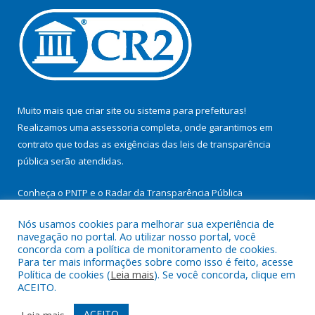
Muito mais que
criar site
ou
sistema para prefeituras
!
Realizamos uma
assessoria
completa, onde garantimos em
contrato que todas as exigências das
leis de transparência
pública
serão atendidas.
Conheça o
PNTP
e o
Radar da Transparência Pública
Nós usamos cookies para melhorar sua experiência de
navegação no portal. Ao utilizar nosso portal, você
concorda com a política de monitoramento de cookies.
Para ter mais informações sobre como isso é feito, acesse
Todos os direitos reservados a Prefeitura Municipal de
Política de cookies (
Leia mais
). Se você concorda, clique em
Cachoeira do Arari.
ACEITO.
Mapa do Site
Acessar Área Administrativa
ACEITO
Leia mais