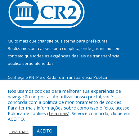
Muito mais que
criar site
ou
sistema para prefeituras
!
Realizamos uma
assessoria
completa, onde garantimos em
contrato que todas as exigências das
leis de transparência
pública
serão atendidas.
Conheça o
PNTP
e o
Radar da Transparência Pública
Nós usamos cookies para melhorar sua experiência de
navegação no portal. Ao utilizar nosso portal, você
concorda com a política de monitoramento de cookies.
Para ter mais informações sobre como isso é feito, acesse
Todos os direitos reservados a Prefeitura Municipal de
Política de cookies (
Leia mais
). Se você concorda, clique em
Cachoeira do Arari.
ACEITO.
Mapa do Site
Acessar Área Administrativa
ACEITO
Leia mais
Acessar Webmail