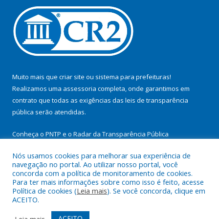
Muito mais que
criar site
ou
sistema para prefeituras
!
Realizamos uma
assessoria
completa, onde garantimos em
contrato que todas as exigências das
leis de transparência
pública
serão atendidas.
Conheça o
PNTP
e o
Radar da Transparência Pública
Nós usamos cookies para melhorar sua experiência de
navegação no portal. Ao utilizar nosso portal, você
concorda com a política de monitoramento de cookies.
Para ter mais informações sobre como isso é feito, acesse
Todos os direitos reservados a Prefeitura Municipal de
Política de cookies (
Leia mais
). Se você concorda, clique em
Cachoeira do Arari.
ACEITO.
Mapa do Site
Acessar Área Administrativa
ACEITO
Leia mais