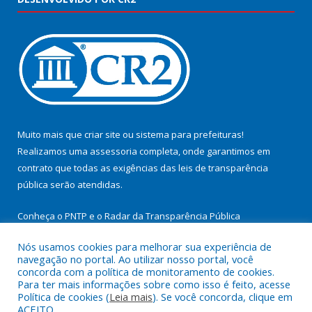
Muito mais que
criar site
ou
sistema para prefeituras
!
Realizamos uma
assessoria
completa, onde garantimos em
contrato que todas as exigências das
leis de transparência
pública
serão atendidas.
Conheça o
PNTP
e o
Radar da Transparência Pública
Nós usamos cookies para melhorar sua experiência de
navegação no portal. Ao utilizar nosso portal, você
concorda com a política de monitoramento de cookies.
Para ter mais informações sobre como isso é feito, acesse
Todos os direitos reservados a Prefeitura Municipal de
Política de cookies (
Leia mais
). Se você concorda, clique em
Cachoeira do Arari.
ACEITO.