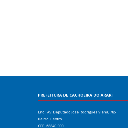
PREFEITURA DE CACHOEIRA DO ARARI
End.: Av. Deputado José Rodrigues Viana, 785
Bairro: Centro
CEP: 68840-000