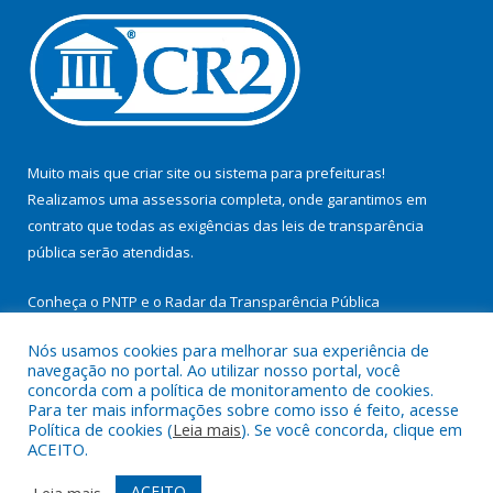
Muito mais que
criar site
ou
sistema para prefeituras
!
Realizamos uma
assessoria
completa, onde garantimos em
contrato que todas as exigências das
leis de transparência
pública
serão atendidas.
Conheça o
PNTP
e o
Radar da Transparência Pública
Nós usamos cookies para melhorar sua experiência de
navegação no portal. Ao utilizar nosso portal, você
concorda com a política de monitoramento de cookies.
Para ter mais informações sobre como isso é feito, acesse
Todos os direitos reservados a Prefeitura Municipal de
Política de cookies (
Leia mais
). Se você concorda, clique em
Cachoeira do Arari.
ACEITO.
Mapa do Site
Acessar Área Administrativa
ACEITO
Leia mais