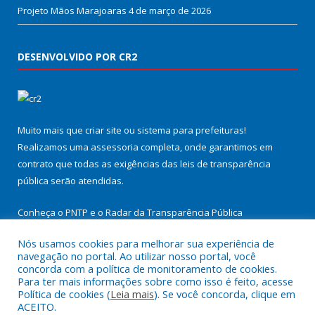
Projeto Mãos Marajoaras
4 de março de 2026
DESENVOLVIDO POR CR2
Muito mais que
criar site
ou
sistema para prefeituras
!
Realizamos uma
assessoria
completa, onde garantimos em
contrato que todas as exigências das
leis de transparência
pública
serão atendidas.
Conheça o
PNTP
e o
Radar da Transparência Pública
Nós usamos cookies para melhorar sua experiência de
navegação no portal. Ao utilizar nosso portal, você
concorda com a política de monitoramento de cookies.
Para ter mais informações sobre como isso é feito, acesse
Todos os direitos reservados a Prefeitura Municipal de
Política de cookies (
Leia mais
). Se você concorda, clique em
Cachoeira do Arari.
ACEITO.