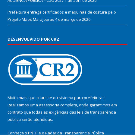
AUDIÊNCIA PÚBLICA – LDO 2027
1 de abril de 2026
Prefeitura entrega certificados e máquinas de costura pelo
Projeto Mãos Marajoaras
4 de março de 2026
DESENVOLVIDO POR CR2
Muito mais que
criar site
ou
sistema para prefeituras
!
Realizamos uma
assessoria
completa, onde garantimos em
contrato que todas as exigências das
leis de transparência
pública
serão atendidas.
Conheça o
PNTP
e o
Radar da Transparência Pública