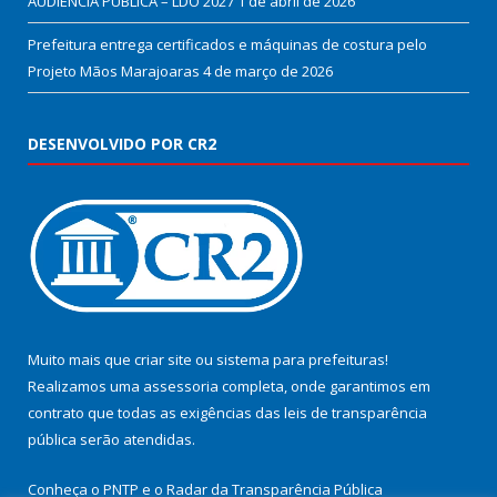
AUDIÊNCIA PÚBLICA – LDO 2027
1 de abril de 2026
Prefeitura entrega certificados e máquinas de costura pelo
Projeto Mãos Marajoaras
4 de março de 2026
DESENVOLVIDO POR CR2
Muito mais que
criar site
ou
sistema para prefeituras
!
Realizamos uma
assessoria
completa, onde garantimos em
contrato que todas as exigências das
leis de transparência
pública
serão atendidas.
Conheça o
PNTP
e o
Radar da Transparência Pública