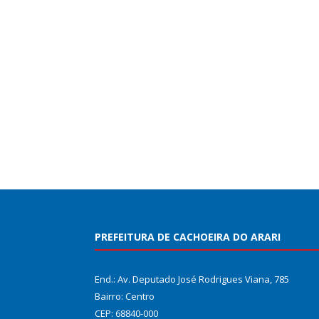
PREFEITURA DE CACHOEIRA DO ARARI
End.: Av. Deputado José Rodrigues Viana, 785
Bairro: Centro
CEP: 68840-000