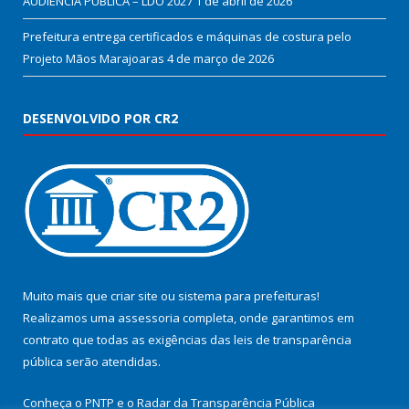
AUDIÊNCIA PÚBLICA – LDO 2027
1 de abril de 2026
Prefeitura entrega certificados e máquinas de costura pelo
Projeto Mãos Marajoaras
4 de março de 2026
DESENVOLVIDO POR CR2
Muito mais que
criar site
ou
sistema para prefeituras
!
Realizamos uma
assessoria
completa, onde garantimos em
contrato que todas as exigências das
leis de transparência
pública
serão atendidas.
Conheça o
PNTP
e o
Radar da Transparência Pública