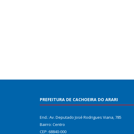
PREFEITURA DE CACHOEIRA DO ARARI
End.: Av. Deputado José Rodrigues Viana, 785
Bairro: Centro
CEP: 68840-000