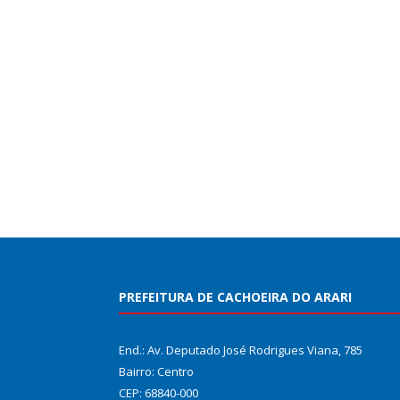
PREFEITURA DE CACHOEIRA DO ARARI
End.: Av. Deputado José Rodrigues Viana, 785
Bairro: Centro
CEP: 68840-000