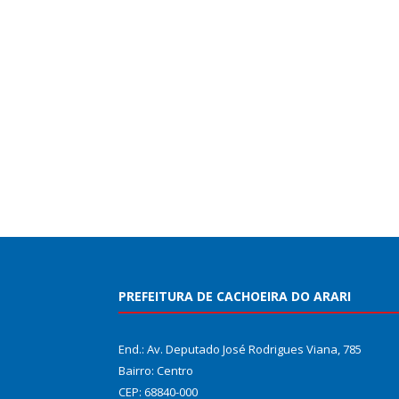
PREFEITURA DE CACHOEIRA DO ARARI
End.: Av. Deputado José Rodrigues Viana, 785
Bairro: Centro
CEP: 68840-000