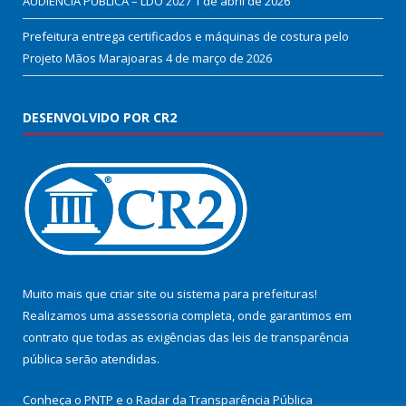
AUDIÊNCIA PÚBLICA – LDO 2027
1 de abril de 2026
Prefeitura entrega certificados e máquinas de costura pelo
Projeto Mãos Marajoaras
4 de março de 2026
DESENVOLVIDO POR CR2
Muito mais que
criar site
ou
sistema para prefeituras
!
Realizamos uma
assessoria
completa, onde garantimos em
contrato que todas as exigências das
leis de transparência
pública
serão atendidas.
Conheça o
PNTP
e o
Radar da Transparência Pública