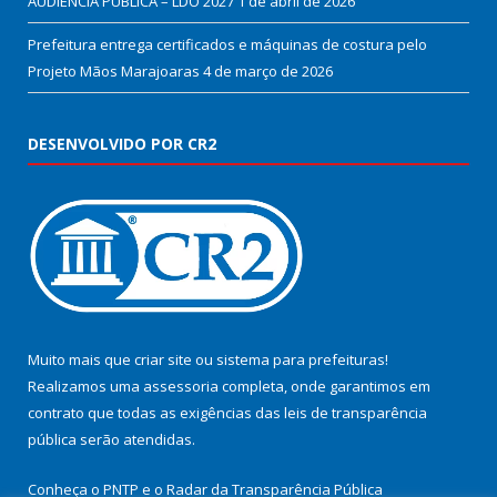
AUDIÊNCIA PÚBLICA – LDO 2027
1 de abril de 2026
Prefeitura entrega certificados e máquinas de costura pelo
Projeto Mãos Marajoaras
4 de março de 2026
DESENVOLVIDO POR CR2
Muito mais que
criar site
ou
sistema para prefeituras
!
Realizamos uma
assessoria
completa, onde garantimos em
contrato que todas as exigências das
leis de transparência
pública
serão atendidas.
Conheça o
PNTP
e o
Radar da Transparência Pública