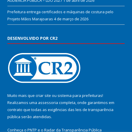
AUDIÊNCIA PÚBLICA – LDO 2027
1 de abril de 2026
Prefeitura entrega certificados e máquinas de costura pelo
Projeto Mãos Marajoaras
4 de março de 2026
DESENVOLVIDO POR CR2
Muito mais que
criar site
ou
sistema para prefeituras
!
Realizamos uma
assessoria
completa, onde garantimos em
contrato que todas as exigências das
leis de transparência
pública
serão atendidas.
Conheça o
PNTP
e o
Radar da Transparência Pública