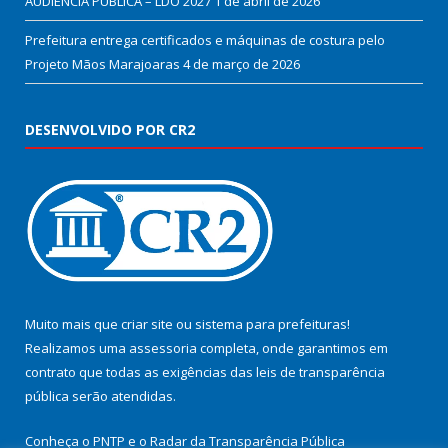
AUDIÊNCIA PÚBLICA – LDO 2027
1 de abril de 2026
Prefeitura entrega certificados e máquinas de costura pelo
Projeto Mãos Marajoaras
4 de março de 2026
DESENVOLVIDO POR CR2
Muito mais que
criar site
ou
sistema para prefeituras
!
Realizamos uma
assessoria
completa, onde garantimos em
contrato que todas as exigências das
leis de transparência
pública
serão atendidas.
Conheça o
PNTP
e o
Radar da Transparência Pública