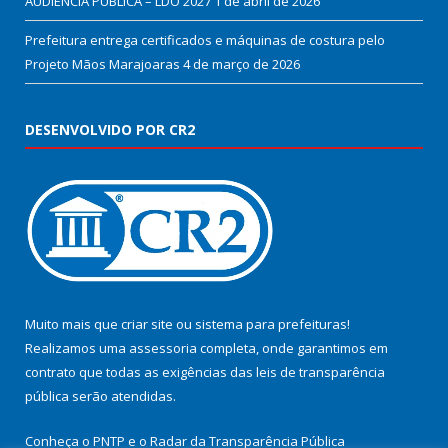
AUDIÊNCIA PÚBLICA – LDO 2027
1 de abril de 2026
Prefeitura entrega certificados e máquinas de costura pelo
Projeto Mãos Marajoaras
4 de março de 2026
DESENVOLVIDO POR CR2
Muito mais que
criar site
ou
sistema para prefeituras
!
Realizamos uma
assessoria
completa, onde garantimos em
contrato que todas as exigências das
leis de transparência
pública
serão atendidas.
Conheça o
PNTP
e o
Radar da Transparência Pública