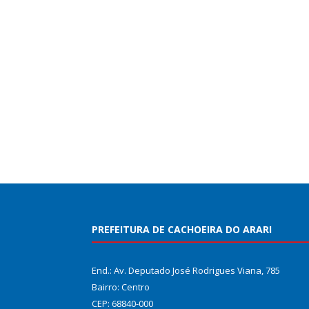
PREFEITURA DE CACHOEIRA DO ARARI
End.: Av. Deputado José Rodrigues Viana, 785
Bairro: Centro
CEP: 68840-000