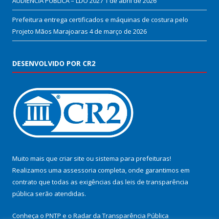
AUDIÊNCIA PÚBLICA – LDO 2027
1 de abril de 2026
Prefeitura entrega certificados e máquinas de costura pelo
Projeto Mãos Marajoaras
4 de março de 2026
DESENVOLVIDO POR CR2
Muito mais que
criar site
ou
sistema para prefeituras
!
Realizamos uma
assessoria
completa, onde garantimos em
contrato que todas as exigências das
leis de transparência
pública
serão atendidas.
Conheça o
PNTP
e o
Radar da Transparência Pública