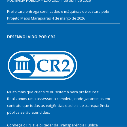
AUDIÊNCIA PÚBLICA – LDO 2027
1 de abril de 2026
Prefeitura entrega certificados e máquinas de costura pelo
Projeto Mãos Marajoaras
4 de março de 2026
DESENVOLVIDO POR CR2
Muito mais que
criar site
ou
sistema para prefeituras
!
Realizamos uma
assessoria
completa, onde garantimos em
contrato que todas as exigências das
leis de transparência
pública
serão atendidas.
Conheça o
PNTP
e o
Radar da Transparência Pública