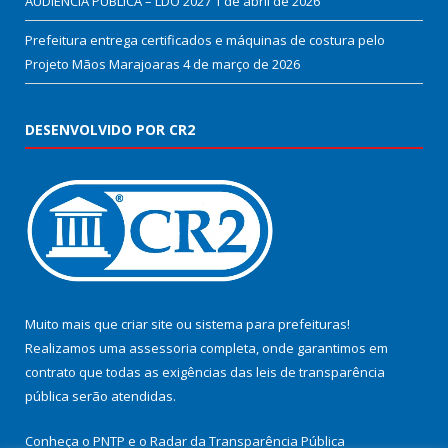
AUDIÊNCIA PÚBLICA – LDO 2027
1 de abril de 2026
Prefeitura entrega certificados e máquinas de costura pelo
Projeto Mãos Marajoaras
4 de março de 2026
DESENVOLVIDO POR CR2
Muito mais que
criar site
ou
sistema para prefeituras
!
Realizamos uma
assessoria
completa, onde garantimos em
contrato que todas as exigências das
leis de transparência
pública
serão atendidas.
Conheça o
PNTP
e o
Radar da Transparência Pública