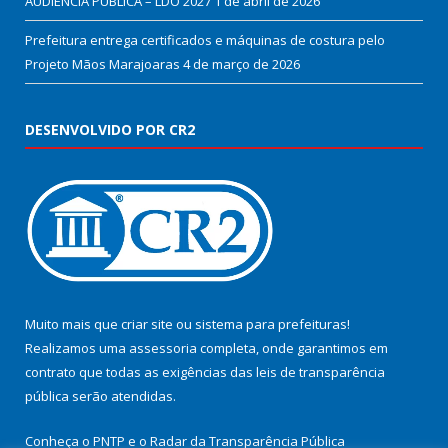
AUDIÊNCIA PÚBLICA – LDO 2027
1 de abril de 2026
Prefeitura entrega certificados e máquinas de costura pelo
Projeto Mãos Marajoaras
4 de março de 2026
DESENVOLVIDO POR CR2
Muito mais que
criar site
ou
sistema para prefeituras
!
Realizamos uma
assessoria
completa, onde garantimos em
contrato que todas as exigências das
leis de transparência
pública
serão atendidas.
Conheça o
PNTP
e o
Radar da Transparência Pública