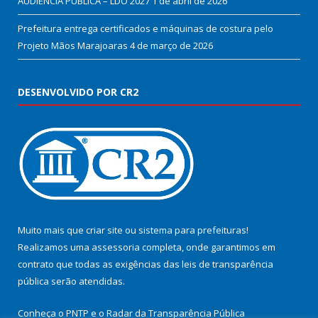
AUDIÊNCIA PÚBLICA – LDO 2027
1 de abril de 2026
Prefeitura entrega certificados e máquinas de costura pelo
Projeto Mãos Marajoaras
4 de março de 2026
DESENVOLVIDO POR CR2
Muito mais que
criar site
ou
sistema para prefeituras
!
Realizamos uma
assessoria
completa, onde garantimos em
contrato que todas as exigências das
leis de transparência
pública
serão atendidas.
Conheça o
PNTP
e o
Radar da Transparência Pública