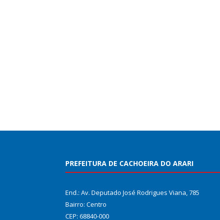
PREFEITURA DE CACHOEIRA DO ARARI
End.: Av. Deputado José Rodrigues Viana, 785
Bairro: Centro
CEP: 68840-000