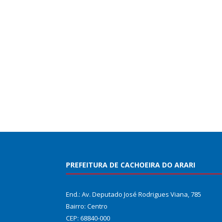
PREFEITURA DE CACHOEIRA DO ARARI
End.: Av. Deputado José Rodrigues Viana, 785
Bairro: Centro
CEP: 68840-000